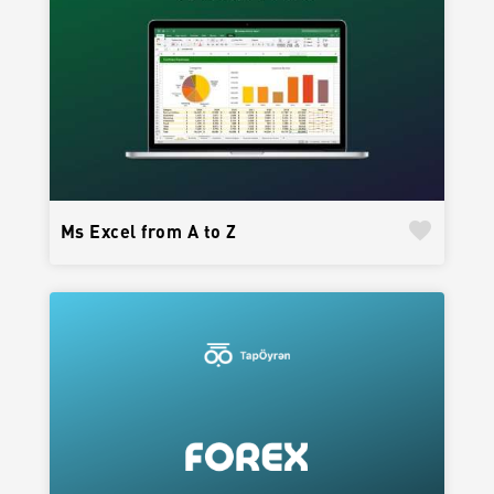
favorite
Ms Excel from A to Z