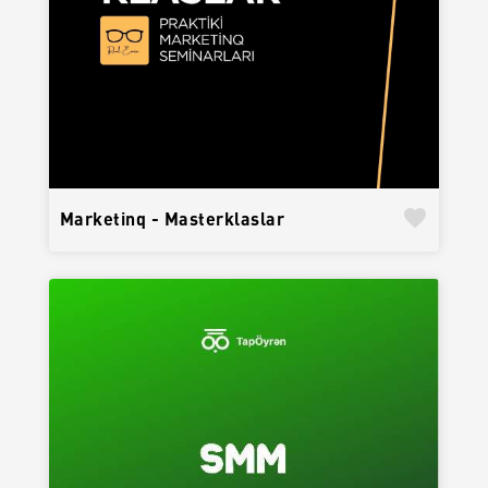
favorite
Marketinq - Masterklaslar