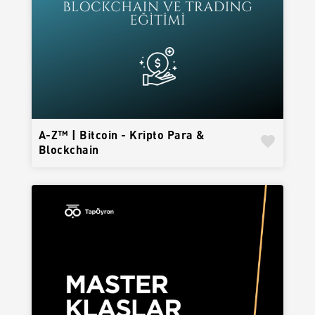
A-Z™ | Bitcoin - Kripto Para &
favorite
Blockchain