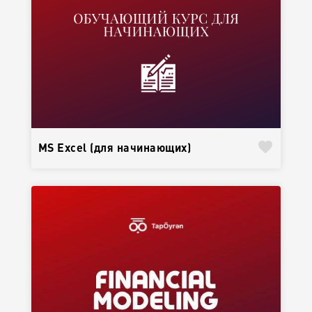
favorite
MS Excel (для начинающих)