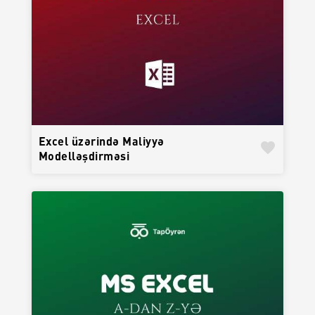
Excel üzərində Maliyyə
favorite
Modelləşdirməsi