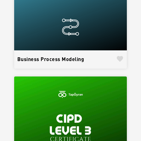
favorite
Business Process Modeling