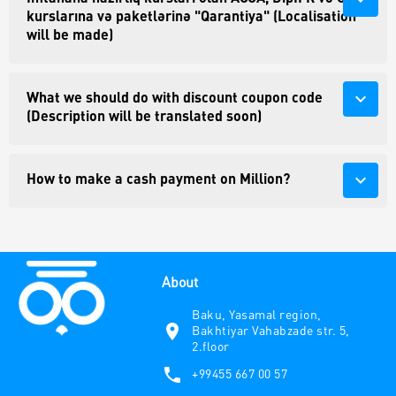
kurslarına və paketlərinə "Qarantiya" (Localisation
will be made)
expand_more
What we should do with discount coupon code
(Description will be translated soon)
expand_more
How to make a cash payment on Million?
About
Baku, Yasamal region,
location_on
Bakhtiyar Vahabzade str. 5,
2.floor
phone
+99455 667 00 57