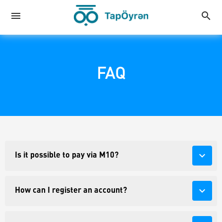
menu
search
FAQ
expand_more
Is it possible to pay via M10?
expand_more
How can I register an account?