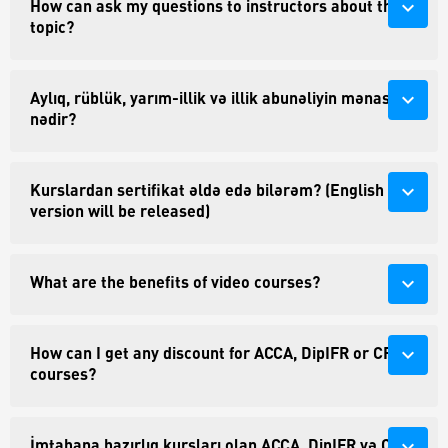
expand_more
How can ask my questions to instructors about the
topic?
expand_more
Aylıq, rüblük, yarım-illik və illik abunəliyin mənası
nədir?
expand_more
Kurslardan sertifikat əldə edə bilərəm? (English
version will be released)
expand_more
What are the benefits of video courses?
expand_more
How can I get any discount for ACCA, DipIFR or CFA
courses?
expand_more
İmtahana hazırlıq kursları olan ACCA, DipIFR və CFA