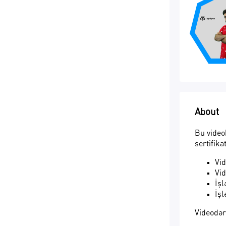
About
Bu video
sertifika
Vid
Vid
İşl
İşl
Videodərs