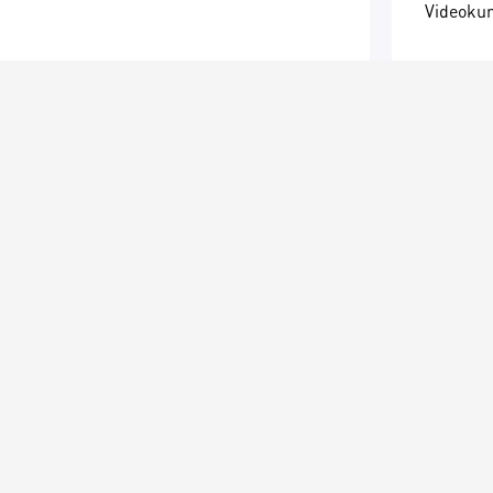
Videokur
"Ad
Vid
işl
Vi
Abunəlik
19.
49
Vid
Kur
Təlimçi:
"Ba
Tap
Diz
Hal