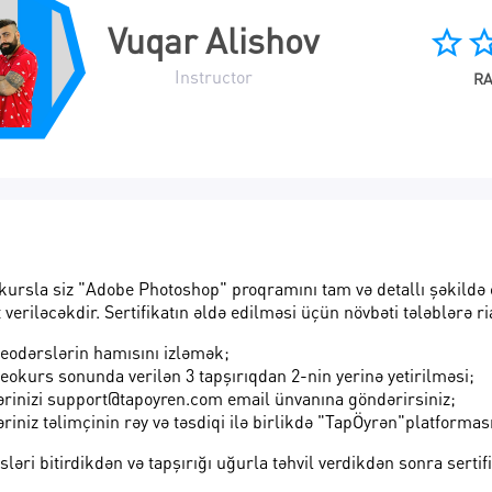
star_border
star_bo
Vuqar Alishov
Instructor
RA
kursla siz "Adobe Photoshop" proqramını tam və detallı şəkildə 
t veriləcəkdir. Sertifikatın əldə edilməsi üçün növbəti tələblərə ri
eodərslərin hamısını izləmək;
eokurs sonunda verilən 3 tapşırıqdan 2-nin yerinə yetirilməsi;
ərinizi
support@tapoyren.com
email ünvanına göndərirsiniz;
əriniz təlimçinin rəy və təsdiqi ilə birlikdə "TapÖyrən"platform
ləri bitirdikdən və tapşırığı uğurla təhvil verdikdən sonra serti