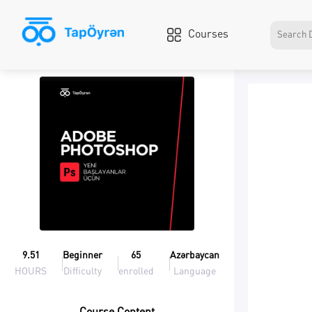
Courses
9.51
Beginner
65
Azərbaycan
HOURS
Difficulty
enrolled
Language