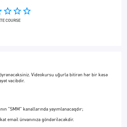
rder
star_border
star_border
star_border
TE COURSE
öyrənəcəksiniz. Videokursu uğurla bitirən hər bir kəsə
ayət vacibdir.
asının "SMM" kanallarında yayımlanacaqdır;
fikat email ünvanınıza göndəriləcəkdir.