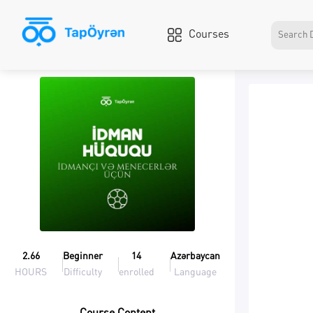
Courses
2.66
Beginner
14
Azərbaycan
HOURS
Difficulty
enrolled
Language