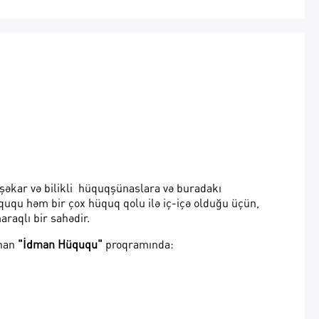
şəkar və bilikli hüquqşünaslara və buradakı
ququ həm bir çox hüquq qolu ilə iç-içə olduğu üçün,
raqlı bir sahədir.
anan
"İdman Hüququ"
proqramında: